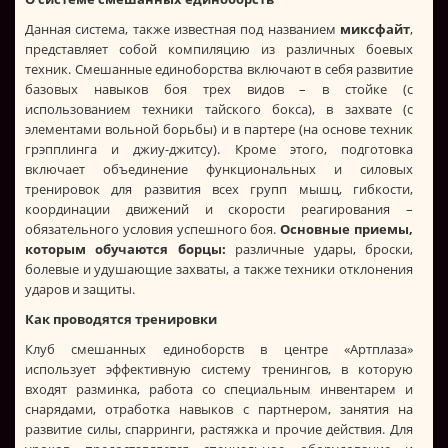
Данная система, также известная под названием
миксфайт
,
представляет собой компиляцию из различных боевых
техник. Смешанные единоборства включают в себя развитие
базовых навыков боя трех видов – в стойке (с
использованием техники тайского бокса), в захвате (с
элементами вольной борьбы) и в партере (на основе техник
грэпплинга и джиу-джитсу). Кроме этого, подготовка
включает объединение функциональных и силовых
тренировок для развития всех групп мышц, гибкости,
координации движений и скорости реагирования –
обязательного условия успешного боя.
Основные приемы,
которым обучаются борцы:
различные удары, броски,
болевые и удушающие захваты, а также техники отклонения
ударов и защиты.
Как проводятся тренировки
Клуб смешанных единоборств в центре «Артплаза»
использует эффективную систему тренингов, в которую
входят разминка, работа со специальным инвентарем и
снарядами, отработка навыков с партнером, занятия на
развитие силы, спарринги, растяжка и прочие действия. Для