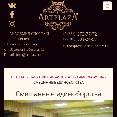
272-77-72
АКАДЕМИЯ СПОРТА И
+7 (831)
381-24-97
ТВОРЧЕСТВА
+7 (910)
г. Нижний Новгород
Мы открыты: с 8:00 до 22:00
ул. 50-летия Победы д. 18
E-mail: info@artplaza.ru
ГЛАВНАЯ
/
НАПРАВЛЕНИЯ АРТШКОЛЫ
/
ЕДИНОБОРСТВА
/
СМЕШАННЫЕ ЕДИНОБОРСТВА
Смешанные единоборства