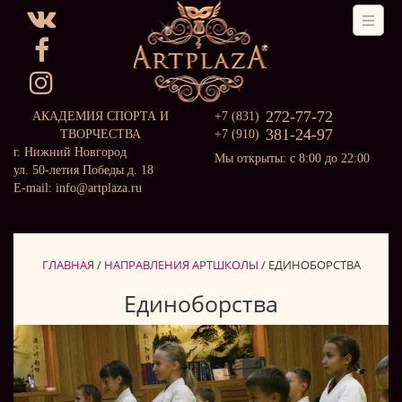
272-77-72
АКАДЕМИЯ СПОРТА И
+7 (831)
381-24-97
ТВОРЧЕСТВА
+7 (910)
г. Нижний Новгород
Мы открыты: с 8:00 до 22:00
ул. 50-летия Победы д. 18
E-mail: info@artplaza.ru
ГЛАВНАЯ
/
НАПРАВЛЕНИЯ АРТШКОЛЫ
/
ЕДИНОБОРСТВА
Единоборства