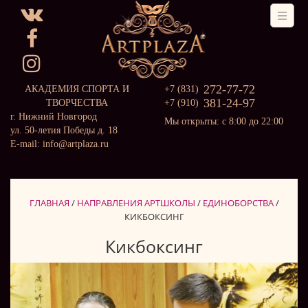
272-77-72
АКАДЕМИЯ СПОРТА И
+7 (831)
381-24-97
ТВОРЧЕСТВА
+7 (910)
г. Нижний Новгород
Мы открыты: с 8:00 до 22:00
ул. 50-летия Победы д. 18
E-mail: info@artplaza.ru
ГЛАВНАЯ
/
НАПРАВЛЕНИЯ АРТШКОЛЫ
/
ЕДИНОБОРСТВА
/
КИКБОКСИНГ
Кикбоксинг