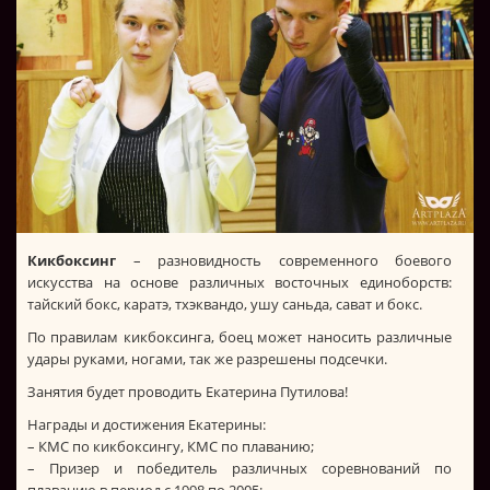
Кикбоксинг
– разновидность современного боевого
искусства на основе различных восточных единоборств:
тайский бокс, каратэ, тхэквандо, ушу саньда, сават и бокс.
По правилам кикбоксинга, боец может наносить различные
удары руками, ногами, так же разрешены подсечки.
Занятия будет проводить Екатерина Путилова!
Награды и достижения Екатерины:
– КМС по кикбоксингу, КМС по плаванию;
– Призер и победитель различных соревнований по
плаванию в период с 1998 по 2005;