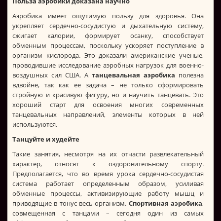
Польза аэробики доказана научно
Аэробика имеет ощутимую пользу для здоровья. Она
укрепляет сердечно-сосудистую и дыхательную систему,
сжигает калории, формирует осанку, способствует
обменным процессам, поскольку ускоряет поступление в
организм кислорода. Это доказали американские ученые,
проводившие исследование аэробных нагрузок для военно-
воздушных сил США. А
танцевальная аэробика
полезна
вдвойне, так как ее задача – не только сформировать
стройную и красивую фигуру, но и научить танцевать. Это
хороший старт для освоения многих современных
танцевальных направлений, элементы которых в ней
используются.
Танцуйте и худейте
Такие занятия, несмотря на их отчасти развлекательный
характер, относят к оздоровительному спорту.
Предполагается, что во время урока сердечно-сосудистая
система работает определенным образом, усиливая
обменные процессы, активизирующие работу мышц и
приводящие в тонус весь организм.
Спортивная аэробика
,
совмещенная с танцами – сегодня один из самых