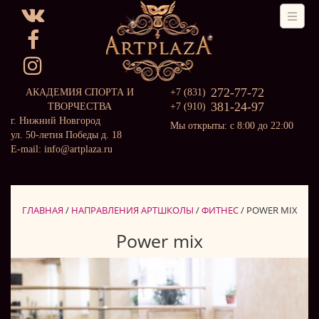
272-77-72
АКАДЕМИЯ СПОРТА И
+7 (831)
381-24-97
ТВОРЧЕСТВА
+7 (910)
г. Нижний Новгород
Мы открыты: с 8:00 до 22:00
ул. 50-летия Победы д. 18
E-mail: info@artplaza.ru
ГЛАВНАЯ
/
НАПРАВЛЕНИЯ АРТШКОЛЫ
/
ФИТНЕС
/
POWER MIX
Power mix