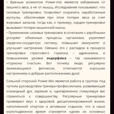
• Важным моментом Power-mix является избавление от
лишнего веса, а не от мышц. Исследования показывают, что
силовые тренировки, позволяют сохранить наработанные
мускулы, обеспечивая при этом потерю веса за счет
жировых запасов, тогда как, к примеру, кардио-тренировки
вызывают потерю мышечной массы.
• Применение силовых тренировок в сочетании с аэробными
ускоряет обменные процессы организма, укрепляет
сердечно-сосудистую систему, повышает иммунитет и
улучшает настроение. Связано это с распадом в процессе
тренировки стрессового гормона – адреналина, и
повышением уровня
эндорфина
– так называемого
«гормона счастья». Вот почему люди, регулярно
занимающиеся фитнесом, отличаются хорошим
настроением и добрым расположением духа!
Сильной стороной Power-Mix является работа в группах под
чутким руководством тренера-профессионала, развивающая
командный дух, заряжая и, одновременно стимулируя вас
стремиться к совершенству. Регулярные тренировки
прививают вкус к здоровой, дисциплинированной жизни,
наполненной спортом и активным отдыхом, что в наше
малоподвижное время становится одним из основных