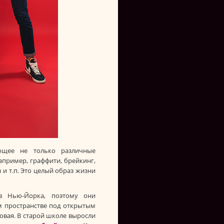
ющее не только различные
апример, граффити, брейкинг,
 и т.п. Это целый образ жизни
в Нью-Йорка, поэтому они
м пространстве под открытым
новая. В старой школе выросли