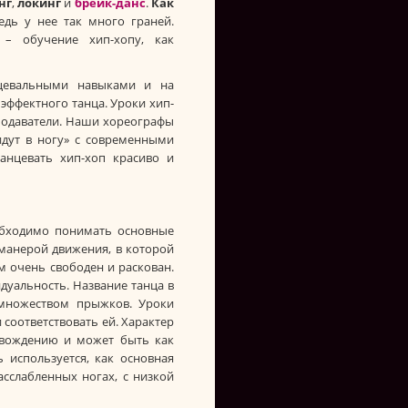
нг
,
локинг
и
брейк-данс
.
Как
едь у нее так много граней.
 – обучение хип-хопу, как
цевальными навыками и на
эффектного танца. Уроки хип-
подаватели. Наши хореографы
идут в ногу» с современными
анцевать хип-хоп красиво и
еобходимо понимать основные
 манерой движения, в которой
м очень свободен и раскован.
уальность. Название танца в
 множеством прыжков. Уроки
 соответствовать ей. Характер
овождению и может быть как
 используется, как основная
асслабленных ногах, с низкой