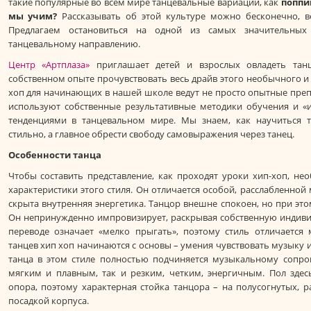
такие популярные во всем мире танцевальные вариации, как
поппи
мы учим?
Рассказывать об этой культуре можно бесконечно, в
Предлагаем остановиться на одной из самых значительных
танцевальному направлению.
Центр «Артплаза»
приглашает детей и взрослых овладеть тан
собственном опыте прочувствовать весь драйв этого необычного и 
хоп для начинающих в нашей школе ведут не просто опытные пре
используют собственные результативные методики обучения и «
тенденциями в танцевальном мире. Мы знаем, как научиться т
стильно, а главное обрести свободу самовыражения через танец.
Особенности танца
Чтобы составить представление, как проходят уроки хип-хоп, н
характеристики этого стиля. Он отличается особой, расслабленной
скрыта внутренняя энергетика. Танцор внешне спокоен, но при это
Он непринужденно импровизирует, раскрывая собственную индивид
переводе означает «мелко прыгать», поэтому стиль отличается
танцев хип хоп начинаются с основы – умения чувствовать музыку и
танца в этом стиле полностью подчиняется музыкальному сопр
мягким и плавным, так и резким, четким, энергичным. Пол здесь
опора, поэтому характерная стойка танцора – на полусогнутых, р
посадкой корпуса.