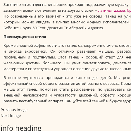
Занятия хип-хоп для начинающих проходят под различную музыку – р
движения включают элементы из других стилей –
латины
,
джаза
,
б
Но современный его вариант – это уже не совсем «танец на улиц
который можно увидеть в клипах многих модных исполнителей, 
Бейонсе Ноулз, 50 Cent, Джастин Тимберлейк и других.
Преимущества стиля
Кроме внешней эффектности этот стиль одновременно очень спорт
и иногда акробатики. Он отлично развивает мышцы, разрабат
послушным и подтянутым. Этот танец – хороший старт для не
желающих достичь большего. Он учит фантазировать, двигать
мастерства и впоследствии упрощает освоение других танцевальных
В центре «Артплаза» преподается и хип-хоп для детей. Мы рек
эффективный способ общего развития детей разного возраста. Кро
мышц этот танец помогает стать раскованнее, почувствовать се
внешней неуклюжести и угловатости движений, обрести хоро
развить вестибулярный аппарат. Танцуйте всей семьей и будьте здо
Previous Image
Next Image
info heading