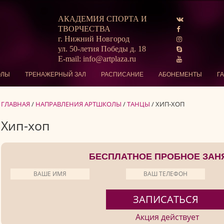
АКАДЕМИЯ СПОРТА И
ТВОРЧЕСТВА
г. Нижний Новгород
ул. 50-летия Победы д. 18
E-mail: info@artplaza.ru
ОЛЫ
ТРЕНАЖЕРНЫЙ ЗАЛ
РАСПИСАНИЕ
АБОНЕМЕНТЫ
Г
ГЛАВНАЯ
/
НАПРАВЛЕНИЯ АРТШКОЛЫ
/
ТАНЦЫ
/
ХИП-ХОП
Хип-хоп
БЕСПЛАТНОЕ ПРОБНОЕ ЗАН
Акция действует