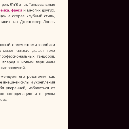
эп, R’n’B и т.п. Танцевальные
рейка
,
фанка
и многих других.
е», а скорее клубный стиль,
таких как Дженнифер Лопес,
ивный, с элементами аэробики
ывает связки, делает тело
профессиональных танцоров,
ся вперед к новым вершинам
 направлений.
омендуем его родителям как
ме внешней силы и укрепления
бя уверенней, избавиться от
шую координацию и в целом
ровы.