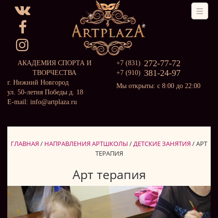
272-77-72
АКАДЕМИЯ СПОРТА И
+7 (831)
381-24-97
ТВОРЧЕСТВА
+7 (910)
г. Нижний Новгород
Мы открыты: с 8:00 до 22:00
ул. 50-летия Победы д. 18
E-mail: info@artplaza.ru
ГЛАВНАЯ
/
НАПРАВЛЕНИЯ АРТШКОЛЫ
/
ДЕТСКИЕ ЗАНЯТИЯ
/
АРТ
ТЕРАПИЯ
Арт терапия