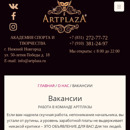
272-77-72
АКАДЕМИЯ СПОРТА И
+7 (831)
381-24-97
ТВОРЧЕСТВА
+7 (910)
г. Нижний Новгород
Мы открыты: с 8:00 до 22:00
ул. 50-летия Победы д. 18
E-mail: info@artplaza.ru
ГЛАВНАЯ
/
О НАС
/
ВАКАНСИИ
Вакансии
РАБОТА В КОМАНДЕ АРТПЛАЗЫ
Если вам надоела скучная работа, непонимание начальника, вы
устали от рутины, а уровень заработной платы не выдерживает
никакой критики – ЭТО ОБЪЯВЛЕНИЕ ДЛЯ ВАС! Для тех людей,