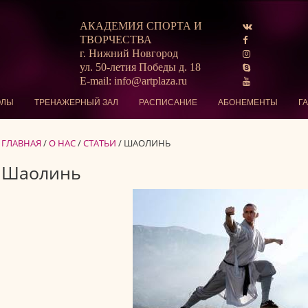
АКАДЕМИЯ СПОРТА И
ТВОРЧЕСТВА
г. Нижний Новгород
ул. 50-летия Победы д. 18
E-mail: info@artplaza.ru
ОЛЫ
ТРЕНАЖЕРНЫЙ ЗАЛ
РАСПИСАНИЕ
АБОНЕМЕНТЫ
Г
ГЛАВНАЯ
/
О НАС
/
СТАТЬИ
/
ШАОЛИНЬ
Шаолинь