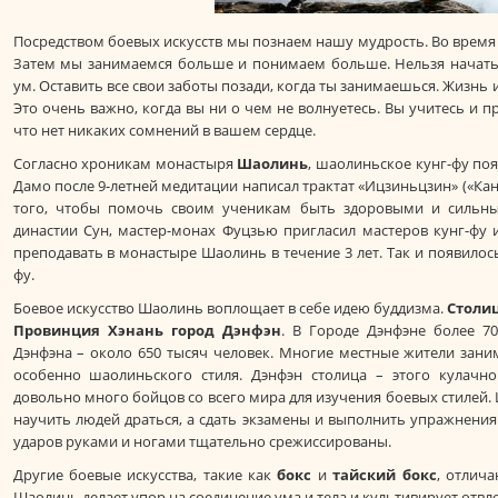
Посредством боевых искусств мы познаем нашу мудрость. Во врем
Затем мы занимаемся больше и понимаем больше. Нельзя начать 
ум. Оставить все свои заботы позади, когда ты занимаешься. Жизнь и
Это очень важно, когда вы ни о чем не волнуетесь. Вы учитесь и 
что нет никаких сомнений в вашем сердце.
Согласно хроникам монастыря
Шаолинь
, шаолиньское кунг-фу поя
Дамо после 9-летней медитации написал трактат «Ицзиньцзин» («Ка
того, чтобы помочь своим ученикам быть здоровыми и сильны
династии Сун, мастер-монах Фуцзью пригласил мастеров кунг-фу 
преподавать в монастыре Шаолинь в течение 3 лет. Так и появилос
фу.
Боевое искусство Шаолинь воплощает в себе идею буддизма.
Столиц
Провинция Хэнань город Дэнфэн
. В Городе Дэнфэне более 70
Дэнфэна – около 650 тысяч человек. Многие местные жители зани
особенно шаолиньского стиля. Дэнфэн столица – этого кулачно
довольно много бойцов со всего мира для изучения боевых стилей. 
научить людей драться, а сдать экзамены и выполнить упражнени
ударов руками и ногами тщательно срежиссированы.
Другие боевые искусства, такие как
бокс
и
тайский бокс
, отлич
Шаолинь делает упор на соединение ума и тела и культивирует отвле