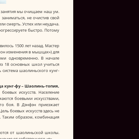
я занятия мы очищаем наш ум.
заниматься, не очистив свой
ли смерть. Успех или неудача.
прогрессируете быстро. Потому
вилось 1500 лет назад. Мастер
нон изменения в мышцах») для
ми одновременно. В начале
из 18 основных школ учиться
ь система шаолиньского кунг-
а кунг-фу – Шаолинь-топия,
 боевых искусств. Население
маются боевыми искусствами,
го боя. В Дэнфэн приезжает
Цель боевых искусств здесь не
я. Таким образом, комбинация
аются от шаолиньской школы.
чение от собственного «я».